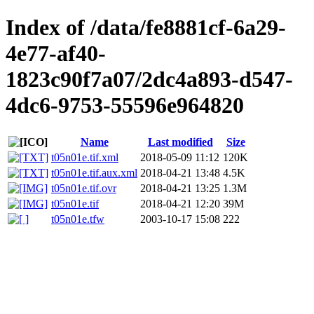
Index of /data/fe8881cf-6a29-
4e77-af40-
1823c90f7a07/2dc4a893-d547-
4dc6-9753-55596e964820
Name
Last modified
Size
t05n01e.tif.xml
2018-05-09 11:12
120K
t05n01e.tif.aux.xml
2018-04-21 13:48
4.5K
t05n01e.tif.ovr
2018-04-21 13:25
1.3M
t05n01e.tif
2018-04-21 12:20
39M
t05n01e.tfw
2003-10-17 15:08
222