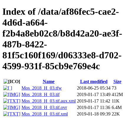
Index of /data/af86fec5-cae2-
4d6d-a664-
f2b4a8eb02c8/b8d42a20-ae3f-
487b-8422-
81f5c160f169/d06333e8-d702-
4599-931f-85cb9e769e4c
Name
Last modified
Size
Mos_2018_H_03.tfw
2018-06-25 05:34
73
Mos_2018_H_03.tif
2019-01-17 13:49
412M
Mos_2018_H_03.tif.aux.xml
2019-01-17 11:42
11K
Mos_2018_H_03.tif.ovr
2019-01-17 11:36
6.4M
Mos_2018_H_03.tif.xml
2019-01-18 09:39
22K