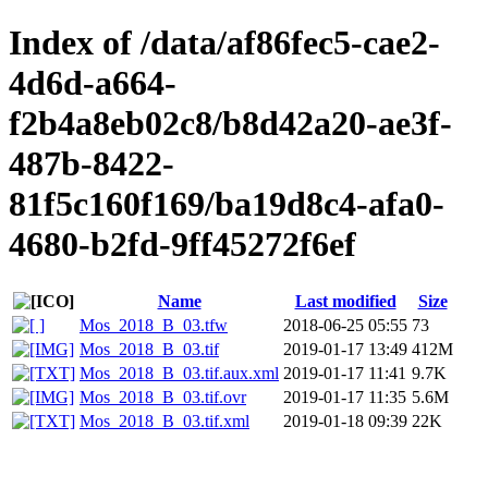
Index of /data/af86fec5-cae2-
4d6d-a664-
f2b4a8eb02c8/b8d42a20-ae3f-
487b-8422-
81f5c160f169/ba19d8c4-afa0-
4680-b2fd-9ff45272f6ef
Name
Last modified
Size
Mos_2018_B_03.tfw
2018-06-25 05:55
73
Mos_2018_B_03.tif
2019-01-17 13:49
412M
Mos_2018_B_03.tif.aux.xml
2019-01-17 11:41
9.7K
Mos_2018_B_03.tif.ovr
2019-01-17 11:35
5.6M
Mos_2018_B_03.tif.xml
2019-01-18 09:39
22K