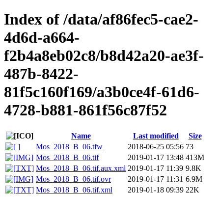
Index of /data/af86fec5-cae2-
4d6d-a664-
f2b4a8eb02c8/b8d42a20-ae3f-
487b-8422-
81f5c160f169/a3b0ce4f-61d6-
4728-b881-861f56c87f52
Name
Last modified
Size
Mos_2018_B_06.tfw
2018-06-25 05:56
73
Mos_2018_B_06.tif
2019-01-17 13:48
413M
Mos_2018_B_06.tif.aux.xml
2019-01-17 11:39
9.8K
Mos_2018_B_06.tif.ovr
2019-01-17 11:31
6.9M
Mos_2018_B_06.tif.xml
2019-01-18 09:39
22K