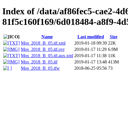
Index of /data/af86fec5-cae2-4
81f5c160f169/6d018484-a8f9-4d
Name
Last modified
Size
Mos_2018_B_05.tif.xml
2019-01-18 09:39
22K
Mos_2018_B_05.tif.ovr
2019-01-17 11:29
6.9M
Mos_2018_B_05.tif.aux.xml
2019-01-17 11:38
11K
Mos_2018_B_05.tif
2019-01-17 13:48
413M
Mos_2018_B_05.tfw
2018-06-25 05:56
73