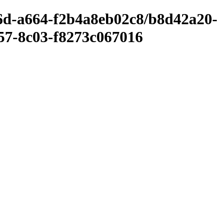
d6d-a664-f2b4a8eb02c8/b8d42a20
57-8c03-f8273c067016