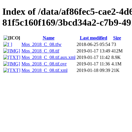
Index of /data/af86fec5-cae2-4
81f5c160f169/3bcd34a2-c7b9-49
Name
Last modified
Size
Mos_2018_C_08.tfw
2018-06-25 05:54
73
Mos_2018_C_08.tif
2019-01-17 13:49
412M
Mos_2018_C_08.tif.aux.xml
2019-01-17 11:42
8.9K
Mos_2018_C_08.tif.ovr
2019-01-17 11:36
4.1M
Mos_2018_C_08.tif.xml
2019-01-18 09:39
21K