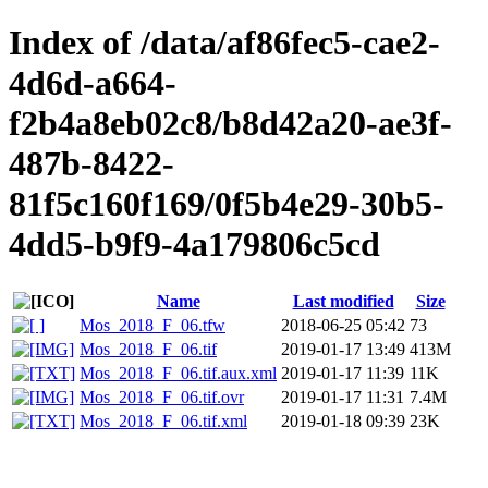
Index of /data/af86fec5-cae2-
4d6d-a664-
f2b4a8eb02c8/b8d42a20-ae3f-
487b-8422-
81f5c160f169/0f5b4e29-30b5-
4dd5-b9f9-4a179806c5cd
Name
Last modified
Size
Mos_2018_F_06.tfw
2018-06-25 05:42
73
Mos_2018_F_06.tif
2019-01-17 13:49
413M
Mos_2018_F_06.tif.aux.xml
2019-01-17 11:39
11K
Mos_2018_F_06.tif.ovr
2019-01-17 11:31
7.4M
Mos_2018_F_06.tif.xml
2019-01-18 09:39
23K